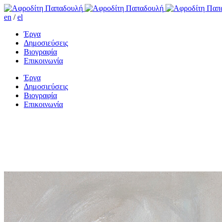
en
/
el
Έργα
Δημοσιεύσεις
Βιογραφία
Επικοινωνία
Έργα
Δημοσιεύσεις
Βιογραφία
Επικοινωνία
Και μίλια ολόκληρα να περπατ