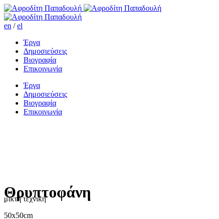
en
/
el
Έργα
Δημοσιεύσεις
Βιογραφία
Επικοινωνία
Έργα
Δημοσιεύσεις
Βιογραφία
Επικοινωνία
Θρυπτοφάνη
μικτή τεχνική
50x50cm