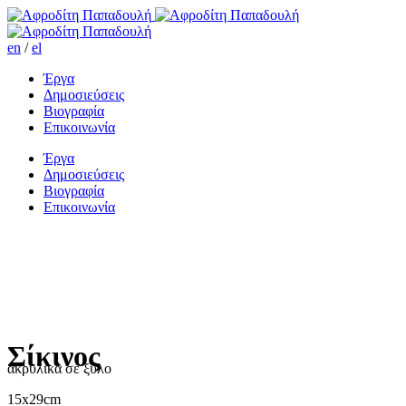
en
/
el
Έργα
Δημοσιεύσεις
Βιογραφία
Επικοινωνία
Έργα
Δημοσιεύσεις
Βιογραφία
Επικοινωνία
Σίκινος
ακρυλικά σε ξύλο
15x29cm