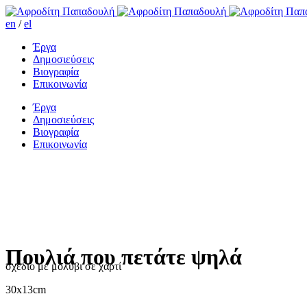
en
/
el
Έργα
Δημοσιεύσεις
Βιογραφία
Επικοινωνία
Έργα
Δημοσιεύσεις
Βιογραφία
Επικοινωνία
Πουλιά που πετάτε ψηλά
σχέδιο με μολύβι σε χαρτί
30x13cm