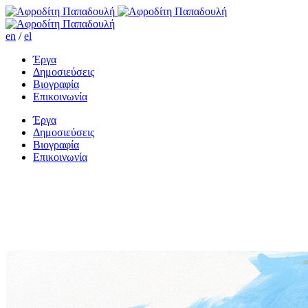
en
/
el
Έργα
Δημοσιεύσεις
Βιογραφία
Επικοινωνία
Έργα
Δημοσιεύσεις
Βιογραφία
Επικοινωνία
Η Cindy Sherman απέναντι
από το Σαρόγλειο