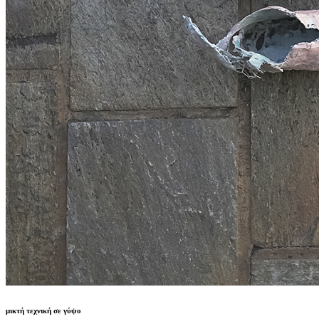
μικτή τεχνική σε γύψο