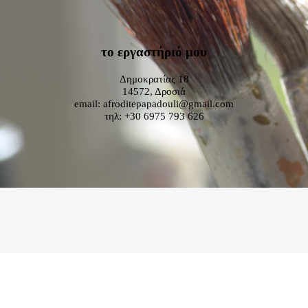
το εργαστήριό μου
Δημοκρατίας 18
14572, Δροσιά
email: afroditepapadouli@gmail.com
τηλ: +30 6975 793 626