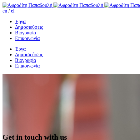
en
/
el
Έργα
Δημοσιεύσεις
Βιογραφία
Επικοινωνία
Έργα
Δημοσιεύσεις
Βιογραφία
Επικοινωνία
Get in touch with us