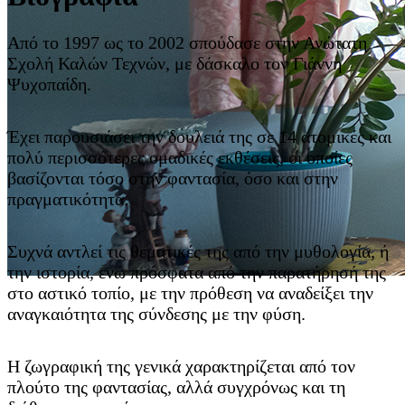
Από το 1997 ως το 2002 σπούδασε στην Ανώτατη
Σχολή Καλών Τεχνών, με δάσκαλο τον Γιάννη
Ψυχοπαίδη.
Έχει παρουσιάσει την δουλειά της σε 14 ατομικές και
πολύ περισσότερες ομαδικές εκθέσεις, οι οποίες
βασίζονται τόσο στην φαντασία, όσο και στην
πραγματικότητα.
Συχνά αντλεί τις θεματικές της από την μυθολογία, ή
την ιστορία, ενώ πρόσφατα από την παρατήρησή της
στο αστικό τοπίο, με την πρόθεση να αναδείξει την
αναγκαιότητα της σύνδεσης με την φύση.
Η ζωγραφική της γενικά χαρακτηρίζεται από τον
πλούτο της φαντασίας, αλλά συγχρόνως και τη